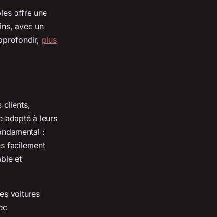
bles offre une
ins, avec un
approfondir,
plus
 clients,
e adapté à leurs
fondamental :
s facilement,
ble et
es voitures
vec