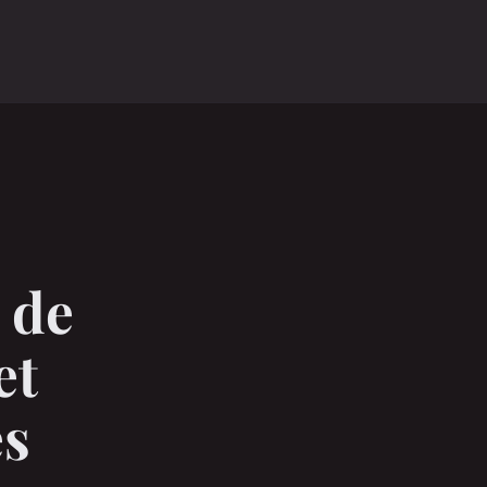
 de
et
es