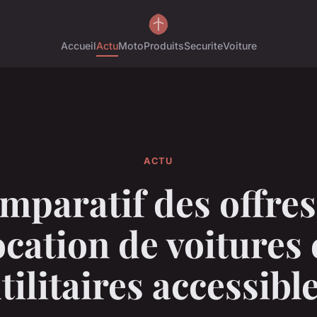
Accueil
Actu
Moto
Produits
Securite
Voiture
ACTU
mparatif des offres
ocation de voitures 
tilitaires accessibl