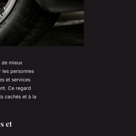
t de mieux
 les personnes
es et services
ient. Ce regard
ts cachés et à la
s et