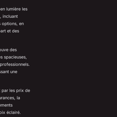
 en lumière les
, incluant
s options, en
art et des
rouve des
es spacieuses,
 professionnels.
ssant une
 par les prix de
urances, la
léments
ix éclairé.