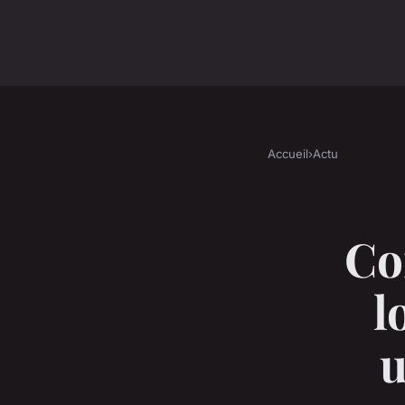
Accueil
›
Actu
Co
l
u