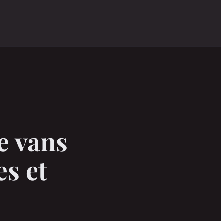
e vans
es et