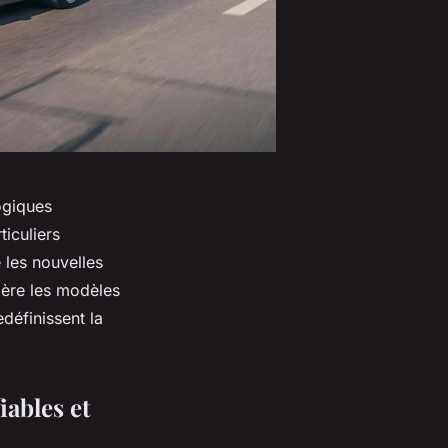
ogiques
iculiers
e les nouvelles
ière les modèles
edéfinissent la
iables et