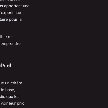
ans apportent une
d’expérience
aire pour la
ible de
 comprendre
ts et
ue un critère
 de base,
dis que les
oir leur prix