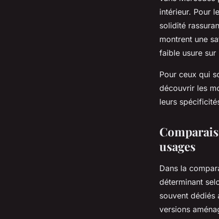
intérieur. Pour 
solidité rassur
montrent une sa
faible usure sur
Pour ceux qui so
découvrir les m
leurs spécificit
Comparaiso
usages
Dans la comparai
déterminant sel
souvent dédiés a
versions aménag