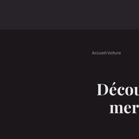
Accueil
›
Voiture
Décou
merc