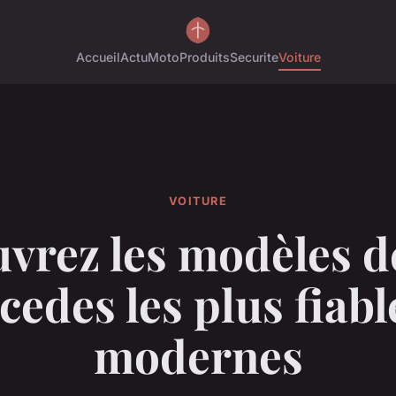
Accueil
Actu
Moto
Produits
Securite
Voiture
VOITURE
vrez les modèles d
edes les plus fiabl
modernes