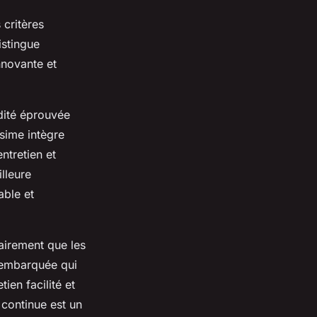
 critères
istingue
nnovante et
dité éprouvée
ésime intègre
ntretien et
lleure
able et
airement que les
e embarquée qui
ien facilité et
 continue est un