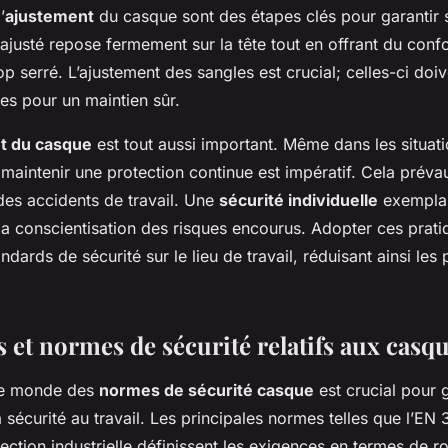
’
ajustement
du casque sont des étapes clés pour garantir s
justé repose fermement sur la tête tout en offrant du confort
trop serré. L’ajustement des sangles est crucial; celles-ci do
les pour un maintien sûr.
nt du casque
est tout aussi important. Même dans les situati
aintenir une protection continue est impératif. Cela préva
é des accidents de travail. Une
sécurité individuelle
exemplai
la conscientisation des risques encourus. Adopter ces prati
ndards de sécurité sur le lieu de travail, réduisant ainsi les 
 et normes de sécurité relatifs aux casq
le monde des
normes de sécurité casque
est crucial pour g
a sécurité au travail. Les principales normes telles que l’EN
ction industrielle définissent les exigences en termes de r