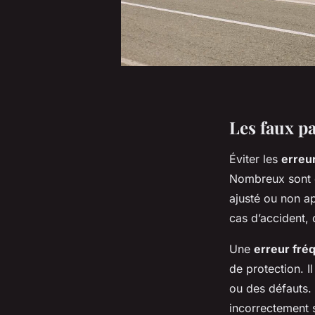
Les faux p
Éviter les
erreu
Nombreux sont 
ajusté ou non ap
cas d’accident, 
Une
erreur fré
de protection. I
ou des défauts. 
incorrectement 