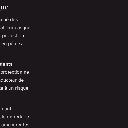
que
raîné des
al leur casque.
a protection
en péril sa
idents
 protection ne
nducteur de
e à un risque
rmant
ble de réduire
 améliorer les