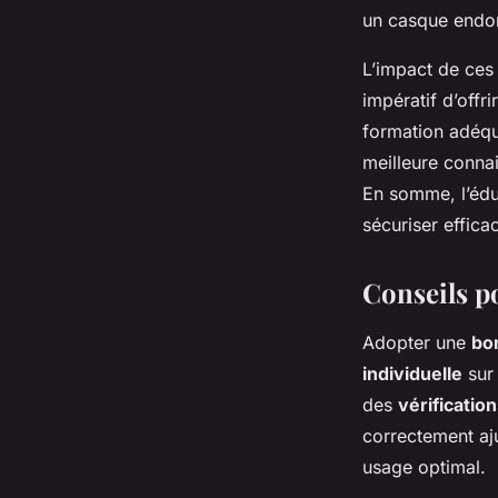
un casque endom
L’impact de ces 
impératif d’offr
formation adéqu
meilleure connai
En somme, l’éduc
sécuriser effica
Conseils p
Adopter une
bo
individuelle
sur 
des
vérificatio
correctement aju
usage optimal.