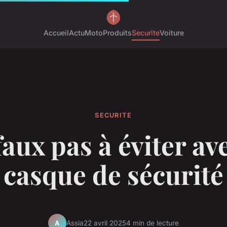
Accueil
Actu
Moto
Produits
Securite
Voiture
SECURITE
faux pas à éviter av
casque de sécurité
Assia
22 avril 2025
4 min de lecture
A