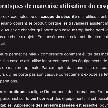
pratiques de mauvaise utilisation du cas
mbreux exemples où un
casque de sécurité
mal utilisé a ent
énario courant se produit lorsque les travailleurs ajustent m
ouvrier de chantier qui porte son casque trop lâche perd l
as de chute d’objets. En conséquence, cela met directement 
ail
.
rreurs permet de mieux comprendre comment éviter des
inc
qu’un casque est utilisé incorrectement, les équipements de
s de manière optimale. Par exemple, dans une usine, un co
eurs qui ne porte pas son casque correctement expose sa têt
pérations.
eurs pratiques
souligne l’importance des formations. En fo
 personnel sur le
port correct
des équipements, il est possi
itables.
Apprendre des erreurs passées
est essentiel pour