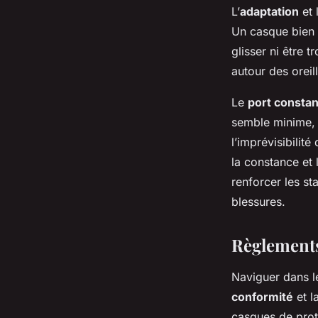
L’
adaptation
et l
Un casque bien a
glisser ni être 
autour des oreil
Le
port consta
semble minime, m
l’imprévisibilit
la constance et 
renforcer les sta
blessures.
Règlements
Naviguer dans 
conformité
et l
casques de prote