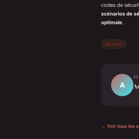
codes de sécuri
scénarios de sé
optimale
.
Securite
EC
A
A
← Voir tous les a