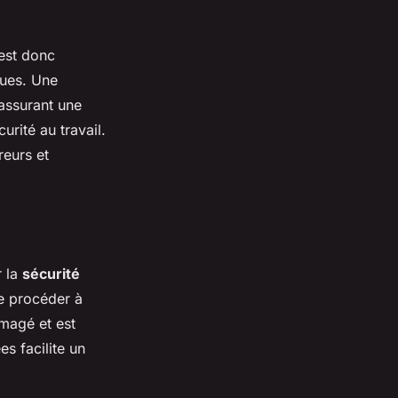
 est donc
ues. Une
 assurant une
rité au travail.
reurs et
r la
sécurité
de procéder à
magé et est
es facilite un