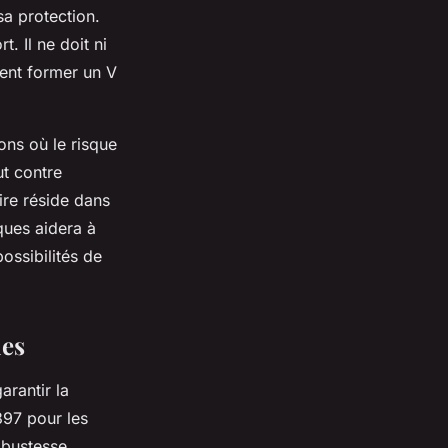
a protection.
. Il ne doit ni
ivent former un V
ons où le risque
ut contre
re réside dans
ques aidera à
possibilités de
ues
arantir la
 397 pour les
obustesse,